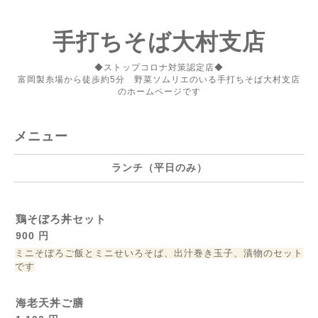
手打ちそば大村支店
◆ストップコロナ対策認定店◆
富岡製糸場から徒歩約5分 野菜ソムリエのいる手打ちそば大村支店
のホームページです
メニュー
ランチ（平日のみ）
鶏そぼろ丼セット
900 円
ミニそぼろご飯とミニせいろそば、出汁巻き玉子、漬物のセット
です
海老天丼ご膳